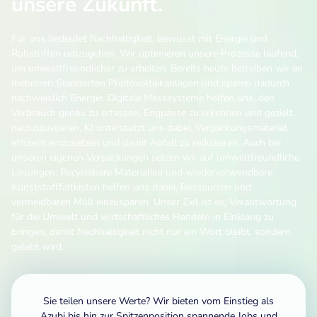
unsere Zukunft.
Für uns bedeutet Nachhaltigkeit, bewusst mit Energie und
Rohstoffen umzugehen. Wir optimieren unsere Prozesse laufend,
um umweltfreundlicher zu arbeiten. Bereits heute betreiben wir an
mehreren Standorten Photovoltaikanlagen und sparen dadurch
nachweislich Energie. Digitale Messsysteme helfen uns, den
Verbrauch genau zu erfassen, Engpässe zu erkennen und gezielt
nachzujustieren. KI unterstützt uns dabei, Verpackungsmaterial
effizient einzusetzen und damit Abfall zu reduzieren. Auch bei
unseren eigenen Verpackungen setzen wir auf umweltfreundliche
Lösungen: Recycelbare Materialien und wiederverwendbare
Kunststofffaltkisten helfen uns dabei, Ressourcen und
vermeidbaren Müll einzusparen. Unser Ziel ist es, Verantwortung
für die Umwelt und wirtschaftliches Handeln in Einklang zu
bringen, damit Nachhaltigkeit nicht nur ein Wort bleibt, sondern
gelebt wird.
Sie teilen unsere Werte? Wir bieten vom Einstieg als
Azubi bis hin zur Spitzenposition spannende Jobs und